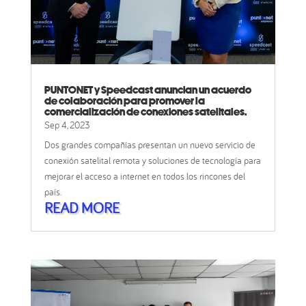
PUNTONET y Speedcast anuncian un acuerdo
de colaboración para promover la
comercialización de conexiones satelitales.
Sep 4, 2023
Dos grandes compañías presentan un nuevo servicio de
conexión satelital remota y soluciones de tecnología para
mejorar el acceso a internet en todos los rincones del
país.
READ MORE