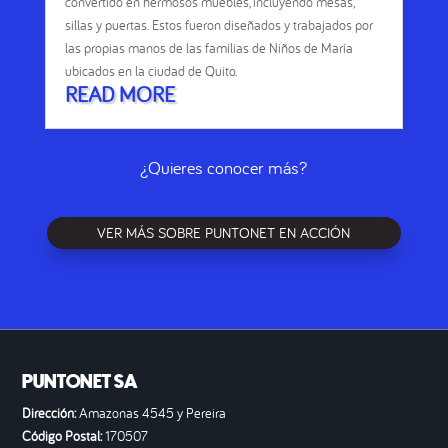
convertido en hermosos muebles, incluyendo mesas,
sillas y puertas. Estos fueron diseñados y trabajados por
las propias manos de las familias de Niños de María
ubicados en la ciudad de Quito.
READ MORE
¿Quieres conocer más?
VER MÁS SOBRE PUNTONET EN ACCIÓN
PUNTONET SA
Dirección:
Amazonas 4545 y Pereira
Código Postal:
170507