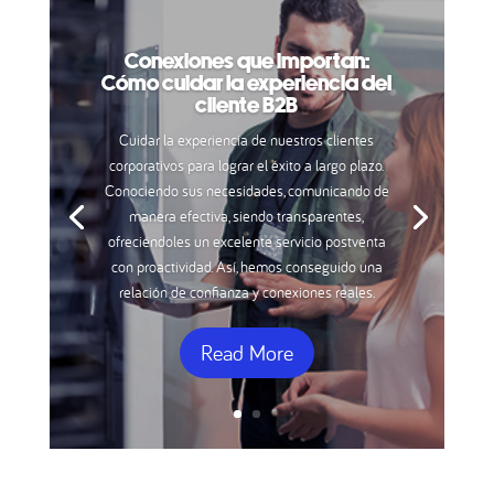
Conexiones que importan:
Cómo cuidar la experiencia del
cliente B2B
Cuidar la experiencia de nuestros clientes
corporativos para lograr el éxito a largo plazo.
Conociendo sus necesidades, comunicando de
manera efectiva, siendo transparentes,
ofreciéndoles un excelente servicio postventa
con proactividad. Así, hemos conseguido una
relación de confianza y conexiones reales.
Read More