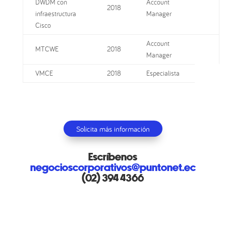
DWDM con
Account
2018
infraestructura
Manager
Cisco
Account
MTCWE
2018
Manager
VMCE
2018
Especialista
Solicita más información
Escríbenos
negocioscorporativos@puntonet.ec
(02) 394 4366