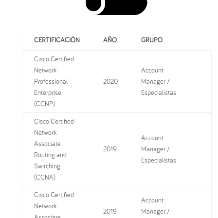
CERTIFICACIÓN
AÑO
GRUPO
Cisco Certified
Network
Account
Professional
2020
Manager /
Enterprise
Especialistas
(CCNP)
Cisco Certified
Network
Account
Associate
2019
Manager /
Routing and
Especialistas
Switching
(CCNA)
Cisco Certified
Account
Network
2019
Manager /
Associate