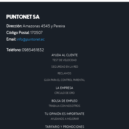
PUNTONET SA
Dirección:
Amazonas 4545 y Pereira
Código Postal:
170507
Email:
info@puntonet.ec
Teléfono:
0985461832
AYUDA AL CLIENTE
TEST DE VELOCIDAD
SEGURIDAD EN LA RED
RECLAMOS
GUÍA PARA EL CONTROL PARENTAL
LA EMPRESA
CÍRCULO DE ORO
BOLSA DE EMPLEO
TRABAJA CON NOSOTROS
TU OPINIÓN ES IMPORTANTE
AYUDANOS A MEJORAR
TARIFARIO Y PROMOCIONES