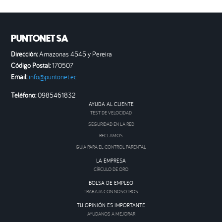
PUNTONET SA
Dirección:
Amazonas 4545 y Pereira
Código Postal:
170507
Email:
info@puntonet.ec
Teléfono:
0985461832
AYUDA AL CLIENTE
TEST DE VELOCIDAD
SEGURIDAD EN LA RED
RECLAMOS
GUÍA PARA EL CONTROL PARENTAL
LA EMPRESA
CÍRCULO DE ORO
BOLSA DE EMPLEO
TRABAJA CON NOSOTROS
TU OPINIÓN ES IMPORTANTE
AYUDANOS A MEJORAR