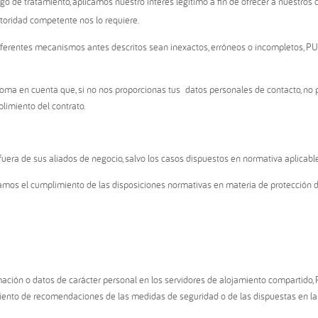
 de tratamiento, aplicamos nuestro interés legítimo a fin de ofrecer a nuestros c
toridad competente nos lo requiere.
iferentes mecanismos antes descritos sean inexactos, erróneos o incompletos, P
, toma en cuenta que, si no nos proporcionas tus datos personales de contacto, no
plimiento del contrato.
uera de sus aliados de negocio, salvo los casos dispuestos en normativa aplicabl
izamos el cumplimiento de las disposiciones normativas en materia de protección
ormación o datos de carácter personal en los servidores de alojamiento comparti
miento de recomendaciones de las medidas de seguridad o de las dispuestas en l