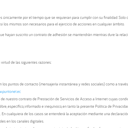
res únicamente por el tiempo que se requieran para cumplir con su finalidad. So
i los mismos son necesarios para el ejercicio de acciones en cualquier ámbito.
ue hayan suscrito un contrato de adhesión se mantendrán mientras dure la relació
 virtud de las siguientes razones:
n los puntos de contacto (mensajería instantánea y redes sociales) como a través
w.puntonet.ec
 de nuestro contrato de Prestación de Servicios de Acceso a Internet cuyas condic
libre, específico, informado e inequívoco, en tanto la presente Política de Privacida
ase. En cualquiera de los casos se entenderá la aceptación mediante una declaraci
bles en los canales digitales.