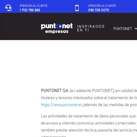
ATENCIÓN AL CLIENTE
ATENCIÓN AL CLIENTE


1 700 786 866
096 336 0070‬
PUNTONET
PUNTONET S.A.
(en adelante PUNTONET)
,
en calidad d
titulares y terceros interesados sobre el tratamiento de l
https://www.puntonet.ec
, además de las medidas de prot
Las actividades de tratamiento de datos personales que e
de acceso a internet, comunicar actividades comerciales y 
también prestar atención técnica, asesoría del servicio,
administración.