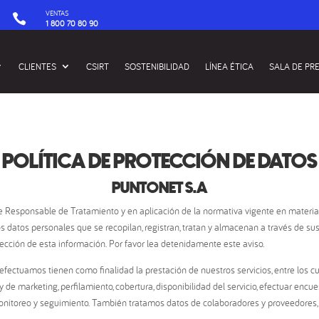
VENTAS

1 800 70 80 90
CLIENTES
CSIRT
SOSTENIBILIDAD
LÍNEA ÉTICA
SALA DE PR
POLÍTICA DE PROTECCIÓN DE DATOS
PUNTONET S.A
e Responsable de Tratamiento y en aplicación de la normativa vigente en materia 
os datos personales que se recopilan, registran, tratan y almacenan a través de sus 
ección de esta información. Por favor lea detenidamente este aviso.
fectuamos tienen como finalidad la prestación de nuestros servicios, entre los c
de marketing, perfilamiento, cobertura, disponibilidad del servicio, efectuar encue
 monitoreo y seguimiento. También tratamos datos de colaboradores y proveedores,