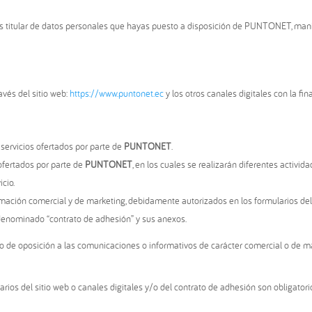
res titular de datos personales que hayas puesto a disposición de PUNTONET, mani
vés del sitio web:
https://www.puntonet.ec
y los otros canales digitales con la fin
 servicios ofertados por parte de
PUNTONET
.
 ofertados por parte de
PUNTONET
, en los cuales se realizarán diferentes activid
cio.
mación comercial y de marketing, debidamente autorizados en los formularios del s
 denominado “contrato de adhesión” y sus anexos.
 de oposición a las comunicaciones o informativos de carácter comercial o de mar
arios del sitio web o canales digitales y/o del contrato de adhesión son obligatori