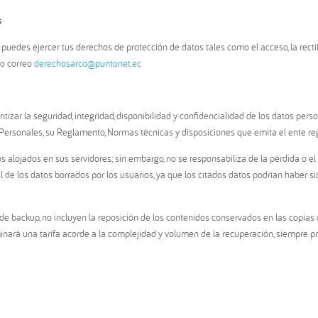
s
o, puedes ejercer tus derechos de protección de datos tales como el acceso, la rectif
ro correo
derechosarco@puntonet.ec
zar la seguridad, integridad, disponibilidad y confidencialidad de los datos perso
Personales, su Reglamento, Normas técnicas y disposiciones que emita el ente re
s alojados en sus servidores; sin embargo, no se responsabiliza de la pérdida o el
al de los datos borrados por los usuarios, ya que los citados datos podrían haber 
os de backup, no incluyen la reposición de los contenidos conservados en las copia
minará una tarifa acorde a la complejidad y volumen de la recuperación, siempre pr