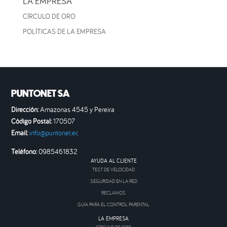
LA EMPRESA
CÍRCULO DE ORO
POLÍTICAS DE LA EMPRESA
PUNTONET SA
Dirección:
Amazonas 4545 y Pereira
Código Postal:
170507
Email:
info@puntonet.ec
Teléfono:
0985461832
AYUDA AL CLIENTE
TEST DE VELOCIDAD
SEGURIDAD EN LA RED
RECLAMOS
GUÍA PARA EL CONTROL PARENTAL
LA EMPRESA