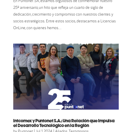
En Puntonet SA, estamos orgullosos de conmemorar nuestro
25º aniversario, un hito que refleja un cuarto de siglo de
dedicación, crecimiento y compromiso con nuestros clientes y
socios estratégicos. Entre estos socios, destacamos a Licencias
OnLine, con quienes hemos...
Intcomex y Puntonet S.A.: Una Relación que Impulsa
el Desarrollo Tecnológico en la Región
by
Puntonet
|
Jul 1, 2024
|
Aliados
,
Testimonios