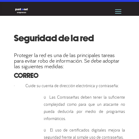
Seguridad de la red
Proteger la red es una de las principales tareas
para evitar robo de información. Se debe adoptar
las siguientes medidas:
CORREO
·
Cuide su cuenta de dirección electrónica y contraseña:
ü
Las Contraseñas deben tener la suficiente
complejidad como para que un atacante no
pueda deducirla por medio de programas
informáticos.
ü
El uso de certificados digitales mejora la
seguridad frente al simple uso de contraseñas.