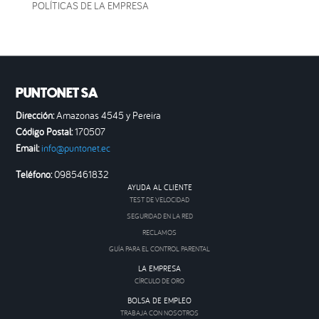
POLÍTICAS DE LA EMPRESA
PUNTONET SA
Dirección:
Amazonas 4545 y Pereira
Código Postal:
170507
Email:
info@puntonet.ec
Teléfono:
0985461832
AYUDA AL CLIENTE
TEST DE VELOCIDAD
SEGURIDAD EN LA RED
RECLAMOS
GUÍA PARA EL CONTROL PARENTAL
LA EMPRESA
CÍRCULO DE ORO
BOLSA DE EMPLEO
TRABAJA CON NOSOTROS