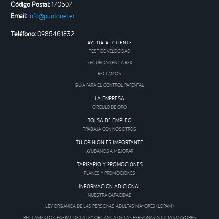
Código Postal:
170507
Email:
info@puntonet.ec
Teléfono:
0985461832
AYUDA AL CLIENTE
TEST DE VELOCIDAD
SEGURIDAD EN LA RED
RECLAMOS
GUÍA PARA EL CONTROL PARENTAL
LA EMPRESA
CÍRCULO DE ORO
BOLSA DE EMPLEO
TRABAJA CON NOSOTROS
TU OPINIÓN ES IMPORTANTE
AYUDANOS A MEJORAR
TARIFARIO Y PROMOCIONES
PLANES Y PROMOCIONES
INFORMACIÓN ADICIONAL
NUESTRA CAPACIDAD
LEY ORGÁNICA DE LAS PERSONAS ADULTAS MAYORES (LOPAM)
REGLAMENTO GENERAL DE LA LEY ORGÁNICA DE LAS PERSONAS ADULTAS MAYORES