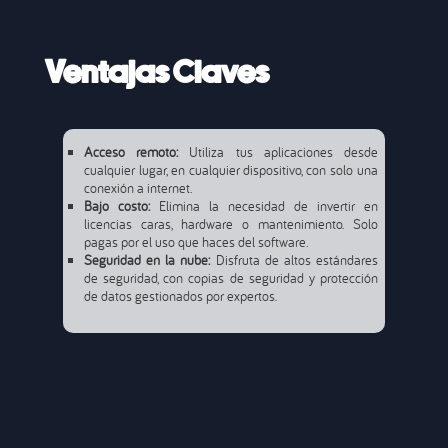
Ventajas Claves
Acceso remoto:
Utiliza tus aplicaciones desde
cualquier lugar, en cualquier dispositivo, con solo una
conexión a internet.
Bajo costo:
Elimina la necesidad de invertir en
licencias caras, hardware o mantenimiento. Solo
pagas por el uso que haces del software.
Seguridad en la nube:
Disfruta de altos estándares
de seguridad, con copias de seguridad y protección
de datos gestionados por expertos.