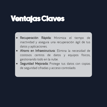
Ventajas Claves
Recuperación Rápida:
Minimiza el tiempo de
inactividad y asegura una recuperación ágil de tus
datos y aplicaciones.
Ahorro en Infraestructura:
Elimina la necesidad de
costosos centros de datos y equipos físicos,
gestionando todo en la nube.
Seguridad Mejorada:
Protege tus datos con copias
de seguridad cifradas y acceso controlado.