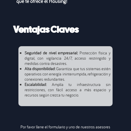
que te ofrece el
Housing
!
Ventajas Claves
Seguridad de nivel empresarial:
Protección física y
digital, con vigilancia 24/7, acceso restringido y
medidas contra desastres.
Alta disponibilidad:
Garantiza que tus sistemas estén
operativos con energía ininterrumpida, refrigeración y
conexiones redundantes.
Escalabilidad:
Amplía tu infraestructura sin
restricciones, con fácil acceso a más espacio y
recursos según crezca tu negocio.
Por favor llene el formulario y uno de nuestros asesores