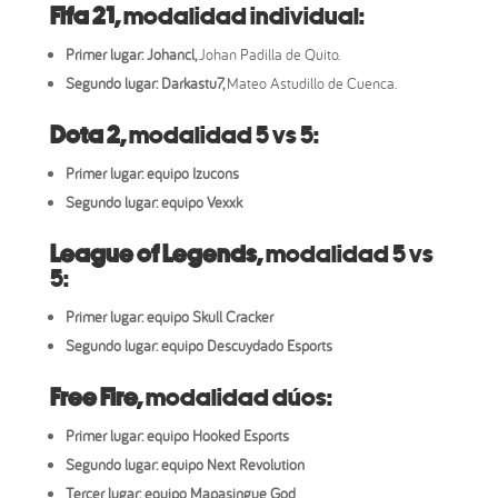
Fifa 21,
modalidad individual:
Primer lugar: Johancl,
Johan Padilla de Quito.
Segundo lugar: Darkastu7,
Mateo Astudillo de Cuenca.
Dota 2,
modalidad 5 vs 5:
Primer lugar:
equipo Izucons
Segundo lugar:
equipo
Vexxk
League of Legends,
modalidad 5 vs
5:
Primer lugar:
equipo Skull Cracker
Segundo lugar:
equipo
Descuydado Esports
Free Fire,
modalidad dúos:
Primer lugar: equipo Hooked Esports
Segundo lugar: equipo
Next Revolution
Tercer lugar: equipo Mapasingue God