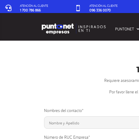
ATENCIÓN AL CLIENTE
ATENCIÓN AL CLIENTE


1 700 786 866
096 336 0070‬
PUNTONET
Requiere asesoramie
Por favor llene e
Nombres del contacto*
Número de RUC Empresa*