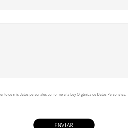
iento de mis datos personales conforme a la Ley Orgánica de Datos Personales.
entregarte más información sobre nuestros planes, cumpliendo con la Le