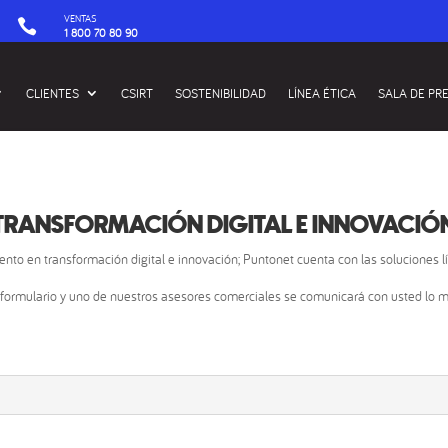
VENTAS

1 800 70 80 90
CLIENTES
CSIRT
SOSTENIBILIDAD
LÍNEA ÉTICA
SALA DE PR
TRANSFORMACIÓN DIGITAL E INNOVACIÓ
nto en transformación digital e innovación; Puntonet cuenta con las soluciones l
l formulario y uno de nuestros asesores comerciales se comunicará con usted lo 