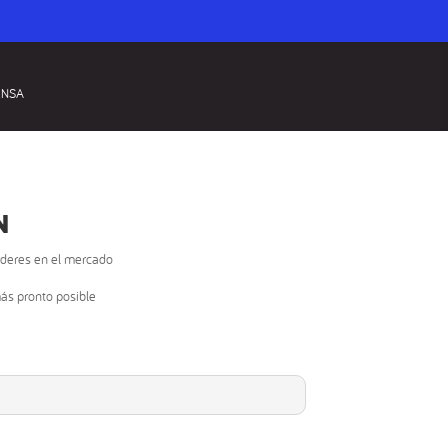
ENSA
N
íderes en el mercado
más pronto posible