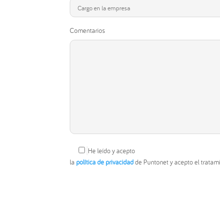
Comentarios
He leído y acepto
la
política de privacidad
de Puntonet y acepto el tratam
Tu aceptación nos va a permitir contactarnos y 