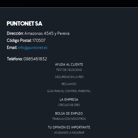
PUNTONET SA
Dirección:
Amazonas 4545 y Pereira
Código Postal:
170507
Email:
info@puntonet.ec
Teléfono:
0985461832
AYUDA AL CLIENTE
TEST DE VELOCIDAD
SEGURIDAD EN LA RED
RECLAMOS
GUÍA PARA EL CONTROL PARENTAL
LA EMPRESA
CÍRCULO DE ORO
BOLSA DE EMPLEO
TRABAJA CON NOSOTROS
TU OPINIÓN ES IMPORTANTE
AYUDANOS A MEJORAR