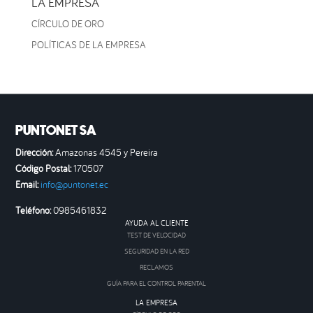
LA EMPRESA
CÍRCULO DE ORO
POLÍTICAS DE LA EMPRESA
PUNTONET SA
Dirección:
Amazonas 4545 y Pereira
Código Postal:
170507
Email:
info@puntonet.ec
Teléfono:
0985461832
AYUDA AL CLIENTE
TEST DE VELOCIDAD
SEGURIDAD EN LA RED
RECLAMOS
GUÍA PARA EL CONTROL PARENTAL
LA EMPRESA