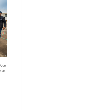
. Con
es de