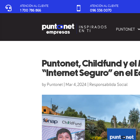
ATENCIÓN AL CLIENTE
ATENCIÓN AL CLIENTE


1 700 786 866
096 336 0070‬
PUNTONET
Puntonet, Childfund y el
“Internet Seguro” en el 
by
Puntonet
|
Mar 4, 2024
|
Responsabilida Social