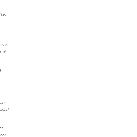
ños,
r y el
citó
a
lto
lidad
del
ador