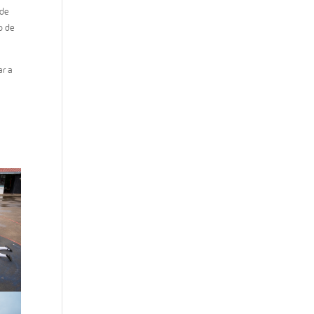
 de
o de
ar a