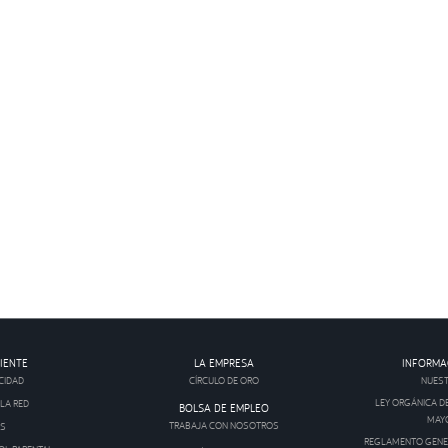
IENTE
LA EMPRESA
INFORMA
CIDAD
CÍRCULO DE ORO
NUEST
LEY ORGÁNICA D
LA RED
BOLSA DE EMPLEO
MAYO
TRABAJA CON NOSOTROS
OS
REGLAMENTO GENER