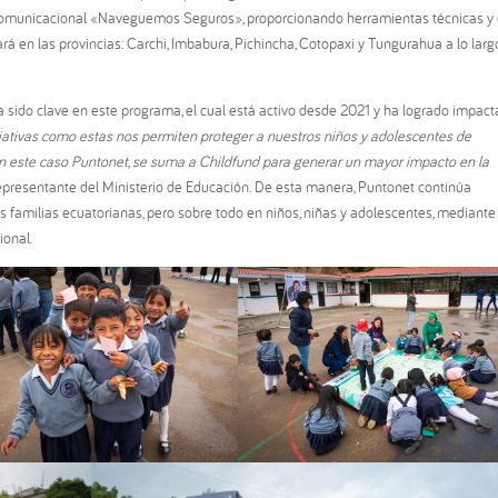
municacional «Naveguemos Seguros», proporcionando herramientas técnicas y
rá en las provincias: Carchi, Imbabura, Pichincha, Cotopaxi y Tungurahua a lo larg
 sido clave en este programa, el cual está activo desde 2021 y ha logrado impact
ciativas como estas nos permiten proteger a nuestros niños y adolescentes de
 en este caso Puntonet, se suma a Childfund para generar un mayor impacto en la
representante del Ministerio de Educación. De esta manera, Puntonet continúa
 familias ecuatorianas, pero sobre todo en niños, niñas y adolescentes, mediante
ional.