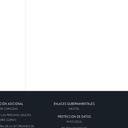
CIÓN ADICIONAL
ENLACES GUBERNAMENTALES
RA CAPACIDAD
ARCOTEL
E LAS PERSONAS ADULTAS
PROTECCIÓN DE DATOS
RES (LOPAM)
AVISO LEGAL
AL DE LA LEY ORGÁNICA DE