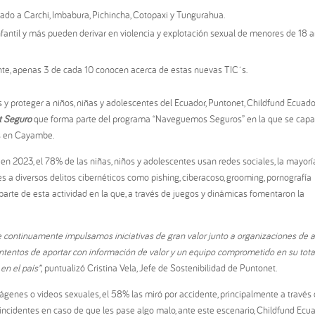
ado a Carchi, Imbabura, Pichincha, Cotopaxi y Tungurahua.
nfantil y más pueden derivar en violencia y explotación sexual de menores de 18 a
gante, apenas 3 de cada 10 conocen acerca de estas nuevas TIC´s.
 y proteger a niños, niñas y adolescentes del Ecuador, Puntonet, Childfund Ecuado
t Seguro
que forma parte del programa “Naveguemos Seguros” en la que se capa
es en Cayambe.
n 2023, el 78% de las niñas, niños y adolescentes usan redes sociales, la mayorí
s a diversos delitos cibernéticos como pishing, ciberacoso, grooming, pornografía
 parte de esta actividad en la que, a través de juegos y dinámicas fomentaron la
e continuamente impulsamos iniciativas de gran valor junto a organizaciones de a
ontentos de aportar con información de valor y un equipo comprometido en su tota
en el país”,
puntualizó Cristina Vela, Jefe de Sostenibilidad de Puntonet.
mágenes o videos sexuales, el 58% las miró por accidente, principalmente a través 
incidentes en caso de que les pase algo malo, ante este escenario, Childfund Ecu