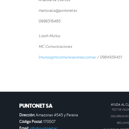
mario.vaca@puntonet.ec
0998316485
Lizeth Muñoz
MC Comunicaciones
lmunoz@mccomunicaciones.com.ec
/ 0984936451
PUNTONET SA
AYUDA AL CL
TEST DE VELO
Dirección:
Amazonas 4545 y Pereira
SEGURIDAD EN 
Código Postal:
170507
RECLAM
Email:
info@puntonet.ec