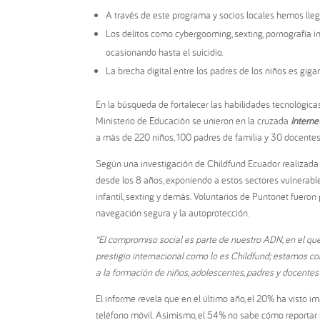
A través de este programa y socios locales hemos lleg
Los delitos como cybergooming, sexting, pornografía i
ocasionando hasta el suicidio.
La brecha digital entre los padres de los niños es gi
En la búsqueda de fortalecer las habilidades tecnológicas
Ministerio de Educación se unieron en la cruzada
Interne
a más de 220 niños, 100 padres de familia y 30 docent
Según una investigación de Childfund Ecuador realizada e
desde los 8 años, exponiendo a estos sectores vulnerable
infantil, sexting y demás. Voluntarios de Puntonet fueron
navegación segura y la autoprotección.
“El compromiso social es parte de nuestro ADN, en el qu
prestigio internacional como lo es Childfund; estamos c
a la formación de niños, adolescentes, padres y docentes 
El informe revela que en el último año, el 20% ha visto i
teléfono móvil. Asimismo, el 54% no sabe cómo reportar 