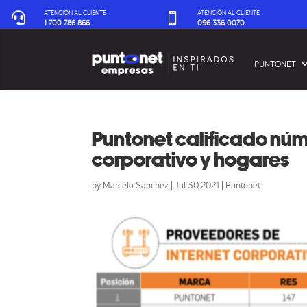
ATENCIÓN AL CLIENTE
ATENCIÓN AL CLIENTE


1 700 786 866
096 336 0070‬
PUNTONET
Puntonet calificado nú
corporativo y hogares
by
Marcelo Sanchez
|
Jul 30, 2021
|
Puntonet