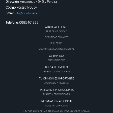
Dirección:
Amazonas 4545 y Pereira
Código Postal:
170507
Email:
info@puntonet.ec
Teléfono:
0985461832
AYUDA AL CLIENTE
TEST DE VELOCIDAD
SEGURIDAD EN LA RED
RECLAMOS
GUÍA PARA EL CONTROL PARENTAL
LA EMPRESA
CÍRCULO DE ORO
BOLSA DE EMPLEO
TRABAJA CON NOSOTROS
TU OPINIÓN ES IMPORTANTE
AYUDANOS A MEJORAR
TARIFARIO Y PROMOCIONES
PLANES Y PROMOCIONES
INFORMACIÓN ADICIONAL
NUESTRA CAPACIDAD
LEY ORGÁNICA DE LAS PERSONAS ADULTAS MAYORES (LOPAM)