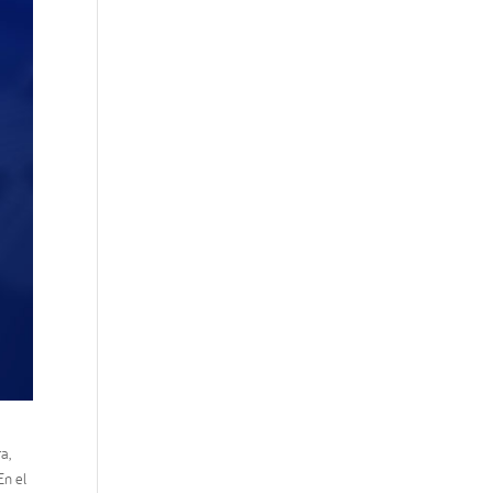
a,
En el