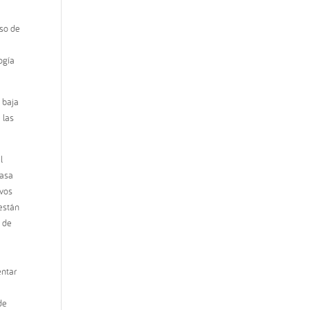
oso de
ogía
 baja
 las
l
casa
ivos
 están
e de
entar
de