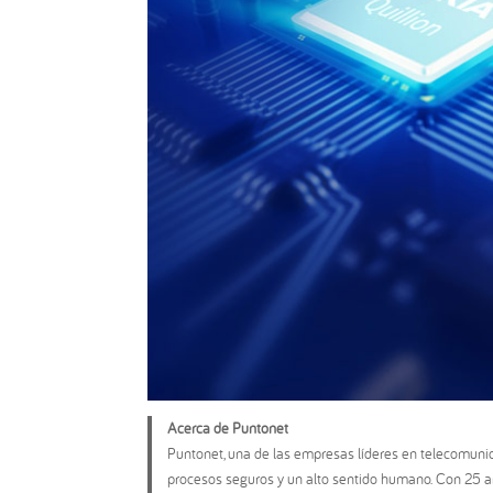
Acerca de Puntonet
Puntonet, una de las empresas líderes en telecomunic
procesos seguros y un alto sentido humano. Con 25 año