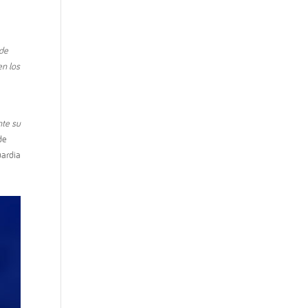
 de
en los
nte su
de
uardia