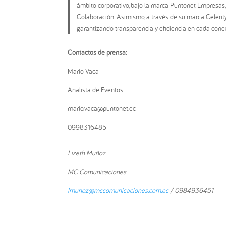
ámbito corporativo, bajo la marca Puntonet Empresas,
Colaboración. Asimismo, a través de su marca Celerity,
garantizando transparencia y eficiencia en cada cone
Contactos de prensa:
Mario Vaca
Analista de Eventos
mario.vaca@puntonet.ec
0998316485
Lizeth Muñoz
MC Comunicaciones
lmunoz@mccomunicaciones.com.ec
/ 0984936451