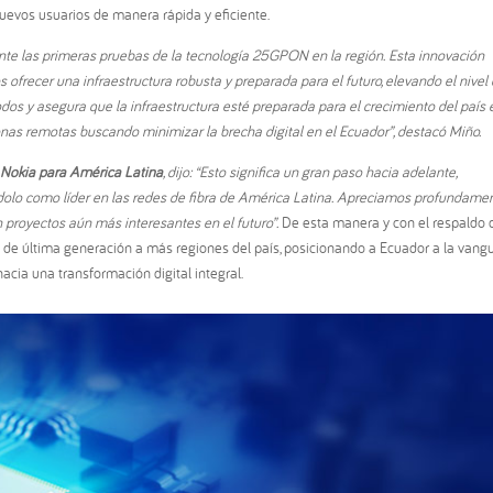
 nuevos usuarios de manera rápida y eficiente.
nte las primeras pruebas de la tecnología 25GPON en la región. Esta innovación
s ofrecer una infraestructura robusta y preparada para el futuro, elevando el nivel
todos y asegura que la infraestructura esté preparada para el crecimiento del país 
as remotas buscando minimizar la brecha digital en el Ecuador”, destacó Miño.
e Nokia para América Latina
, dijo: “Esto significa un gran paso hacia adelante,
dolo como líder en las redes de fibra de América Latina. Apreciamos profundame
 proyectos aún más interesantes en el futuro”.
De esta manera y con el respaldo 
d de última generación a más regiones del país, posicionando a Ecuador a la vang
hacia una transformación digital integral.