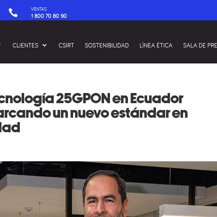
VENTAS

1 800 70 80 90
CLIENTES
CSIRT
SOSTENIBILIDAD
LÍNEA ÉTICA
SALA DE PR
tecnología 25GPON en Ecuador
marcando un nuevo estándar en
dad