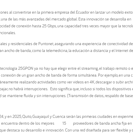
iones al convertirse en la primera empresa del Ecuador en lanzar un modelo exit
 una de las más avanzadas del mercado global. Esta innovación se desarrolla en
elocidad de conexión hasta 25 Gbps, una capacidad tres veces mayor que la tecnol
ncionales.
riales y residenciales de Puntonet, asegurando una experiencia de conectividad de
n ancho de banda, como la telemedicina, la educación a distancia y el Internet de
tecnología 25GPON ya no hay que elegir entre el streaming, el trabajo remoto o e
e conexión de un gran ancho de banda de forma simultánea. Por ejemplo, en una 
eamente realizando actividades como ver videos en 4K, descargar o subir arch
ajar, no habrá interrupciones. Esto significa que, incluso si todos los dispositivos
ed se mantiene fluida y sin interrupciones. (Transmisión de datos, respaldo de bas
, y en 2025, Quito, Guayaquil y Cuenca serán las primeras ciudades en experim
a se encuentra dentro de los mejores 15 proveedores de banda ancha fija en
 que destaca su desarrollo e innovación. Con una red diseñada para ser flexible y 