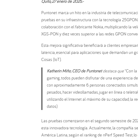
Quito, 27
enero de 2025
.-
Puntonet marca un hito en la industria de telecomunicac
pruebas en su infraestructura con la tecnología 25GPON,
colaboración con el fabricante Nokia, multiplicando la v
XGS-PON y diez veces superior a las redes GPON conve
Esta mejora significativa beneficiará a clientes empresa
latencia, esencial para aplicaciones que demandan un gra
Cosas (IoT).
Katherin Miño
,
CEO de Puntonet
destaca que
“Con la 
gaming, todos pueden disfrutar de una experiencia d
con aproximadamente 6 personas conectados simultán
pesados, hacer videollamadas, jugar en línea o teletrab
utilizando el Internet al máximo de su capacidad, la r
datos)
Las pruebas comenzaron en el segundo semestre de 2024
esta innovadora tecnología. Actualmente, la compañí
América Latina, según el ranking de nPerf Speed Test, lo