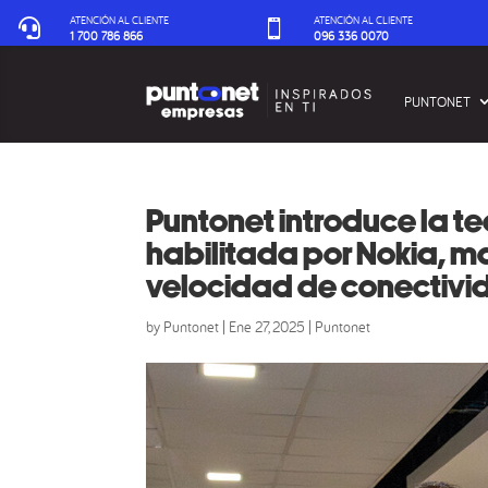
ATENCIÓN AL CLIENTE
ATENCIÓN AL CLIENTE


1 700 786 866
096 336 0070‬
PUNTONET
Puntonet introduce la 
habilitada por Nokia, 
velocidad de conectivi
by
Puntonet
|
Ene 27, 2025
|
Puntonet