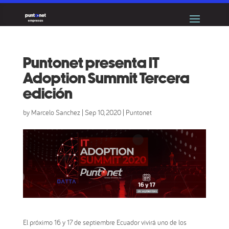
Puntonet presenta IT
Adoption Summit Tercera
edición
by
Marcelo Sanchez
|
Sep 10, 2020
|
Puntonet
El próximo 16 y 17 de septiembre Ecuador vivirá uno de los