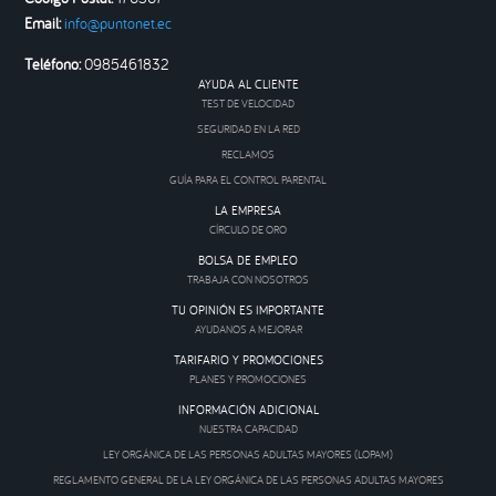
Email:
info@puntonet.ec
Teléfono:
0985461832
AYUDA AL CLIENTE
TEST DE VELOCIDAD
SEGURIDAD EN LA RED
RECLAMOS
GUÍA PARA EL CONTROL PARENTAL
LA EMPRESA
CÍRCULO DE ORO
BOLSA DE EMPLEO
TRABAJA CON NOSOTROS
TU OPINIÓN ES IMPORTANTE
AYUDANOS A MEJORAR
TARIFARIO Y PROMOCIONES
PLANES Y PROMOCIONES
INFORMACIÓN ADICIONAL
NUESTRA CAPACIDAD
LEY ORGÁNICA DE LAS PERSONAS ADULTAS MAYORES (LOPAM)
REGLAMENTO GENERAL DE LA LEY ORGÁNICA DE LAS PERSONAS ADULTAS MAYORES