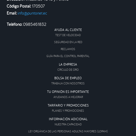
Código Postal:
170507
Email:
info@puntonet.ec
Teléfono:
0985461832
AYUDA AL CLIENTE
TEST DE VELOCIDAD
SEGURIDAD EN LA RED
RECLAMOS
GUÍA PARA EL CONTROL PARENTAL
LA EMPRESA
CÍRCULO DE ORO
BOLSA DE EMPLEO
TRABAJA CON NOSOTROS
TU OPINIÓN ES IMPORTANTE
AYUDANOS A MEJORAR
TARIFARIO Y PROMOCIONES
PLANES Y PROMOCIONES
INFORMACIÓN ADICIONAL
NUESTRA CAPACIDAD
LEY ORGÁNICA DE LAS PERSONAS ADULTAS MAYORES (LOPAM)