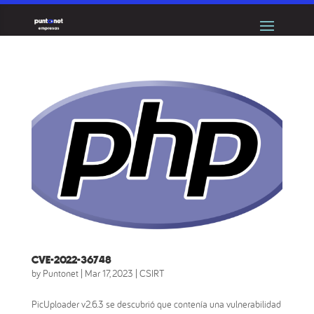
CVE-2022-36748
by
Puntonet
|
Mar 17, 2023
|
CSIRT
PicUploader v2.6.3 se descubrió que contenía una vulnerabilidad