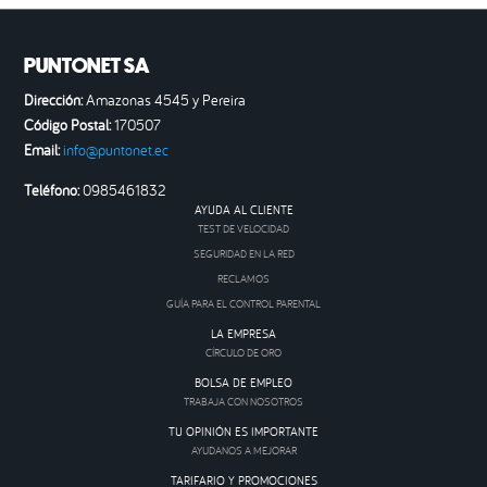
PUNTONET SA
Dirección:
Amazonas 4545 y Pereira
Código Postal:
170507
Email:
info@puntonet.ec
Teléfono:
0985461832
AYUDA AL CLIENTE
TEST DE VELOCIDAD
SEGURIDAD EN LA RED
RECLAMOS
GUÍA PARA EL CONTROL PARENTAL
LA EMPRESA
CÍRCULO DE ORO
BOLSA DE EMPLEO
TRABAJA CON NOSOTROS
TU OPINIÓN ES IMPORTANTE
AYUDANOS A MEJORAR
TARIFARIO Y PROMOCIONES