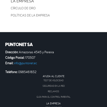
LA EMPRESA
CÍRCULO DE ORO
POLÍTICAS DE LA EMPRESA
PUNTONET SA
Dirección:
Amazonas 4545 y Pereira
Código Postal:
170507
Email:
info@puntonet.ec
Teléfono:
0985461832
AYUDA AL CLIENTE
TEST DE VELOCIDAD
SEGURIDAD EN LA RED
RECLAMOS
GUÍA PARA EL CONTROL PARENTAL
LA EMPRESA