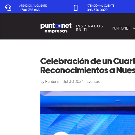
ATENCIÓN AL CLIENTE
ATENCIÓN AL CLIENTE


1 700 786 866
096 336 0070‬
PUNTONET
Celebración de un Cuart
Reconocimientos a Nuest
by
Puntonet
|
Jul 30, 2024
|
Eventos