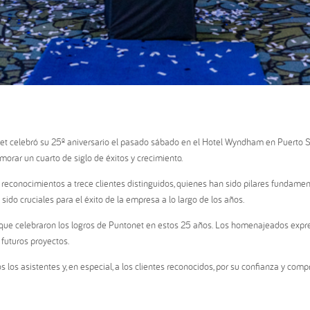
et celebró su 25º aniversario el pasado sábado en el Hotel Wyndham en Puerto Sa
morar un cuarto de siglo de éxitos y crecimiento.
conocimientos a trece clientes distinguidos, quienes han sido pilares fundamenta
ido cruciales para el éxito de la empresa a lo largo de los años.
 que celebraron los logros de Puntonet en estos 25 años. Los homenajeados expresa
futuros proyectos.
los asistentes y, en especial, a los clientes reconocidos, por su confianza y com