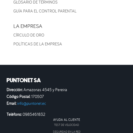
GLOSARIO DE TÉRMINOS
GUÍA PARA EL CONTROL PARENTAL
LA EMPRESA
CÍRCULO DE ORO
POLÍTICAS DE LA EMPRESA
PUNTONET SA
Dirección:
Amazonas 4545 y Pereira
Código Postal:
170507
Email:
info@puntonet.ec
Teléfono:
0985461832
AYUDA AL CLIENTE
TEST DE VELOCIDAD
SEGURIDAD EN LA RED