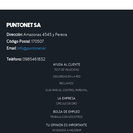
PUNTONET SA
Dirección:
Amazonas 4545 y Pereira
Código Postal:
170507
Email:
info@puntonet.ec
Teléfono:
0985461832
AYUDA AL CLIENTE
TEST DE VELOCIDAD
SEGURIDAD EN LA RED
RECLAMOS
GUÍA PARA EL CONTROL PARENTAL
LA EMPRESA
CÍRCULO DE ORO
BOLSA DE EMPLEO
TRABAJA CON NOSOTROS
TU OPINIÓN ES IMPORTANTE
AYUDANOS A MEJORAR